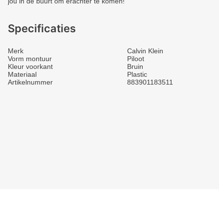
jou in de buurt om erachter te komen!
Specificaties
Merk
Calvin Klein
Vorm montuur
Piloot
Kleur voorkant
Bruin
Materiaal
Plastic
Artikelnummer
883901183511