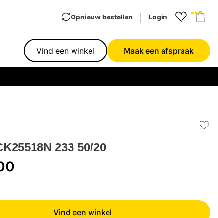
Opnieuw bestellen
Login
Favourit
Sho
Vind een winkel
Maak een afspraak
Garan
Add 
CK25518N 233 50/20
00
Vind een winkel