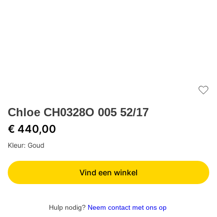
Add 
Chloe CH0328O 005 52/17
€ 440,00
Kleur: Goud
Vind een winkel
Hulp nodig?
Neem contact met ons op