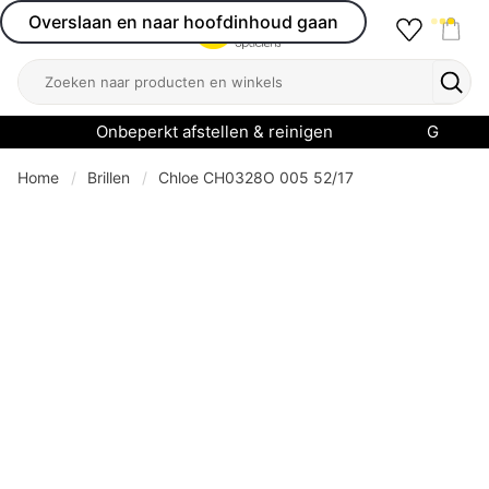
Overslaan en naar hoofdinhoud gaan
Favourit
Open menu
Shop
Zoeken
Zoek
Onbeperkt afstellen & reinigen
Garanti
Home
Brillen
Chloe CH0328O 005 52/17