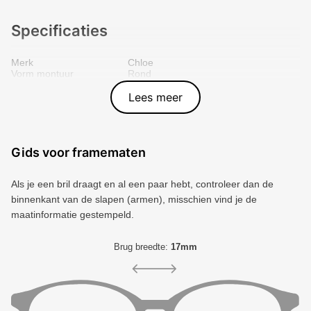
Specificaties
Merk
Chloe
Vorm montuur
Rond
Kleur voorkant
Goud
Materiaal
Plastic
Lees meer
Artikelnummer
8056376616996
Gids voor framematen
Als je een bril draagt ​​en al een paar hebt, controleer dan de
binnenkant van de slapen (armen), misschien vind je de
maatinformatie gestempeld.
Brug breedte:
17mm