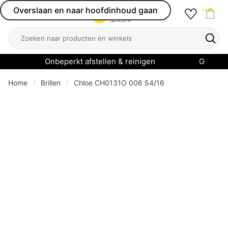
Overslaan en naar hoofdinhoud gaan
Favourit
Open menu
Shop
Zoeken
Zoek
Onbeperkt afstellen & reinigen
Garanti
Home
Brillen
Chloe CH0131O 006 54/16