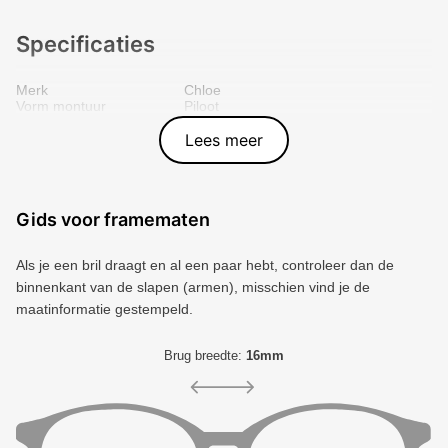
Specificaties
Merk
Chloe
Vorm montuur
Piloot
Kleur voorkant
Rood
Materiaal
Plastic
Lees meer
Artikelnummer
3008485
Gids voor framematen
Als je een bril draagt ​​en al een paar hebt, controleer dan de
binnenkant van de slapen (armen), misschien vind je de
maatinformatie gestempeld.
Brug breedte:
16mm