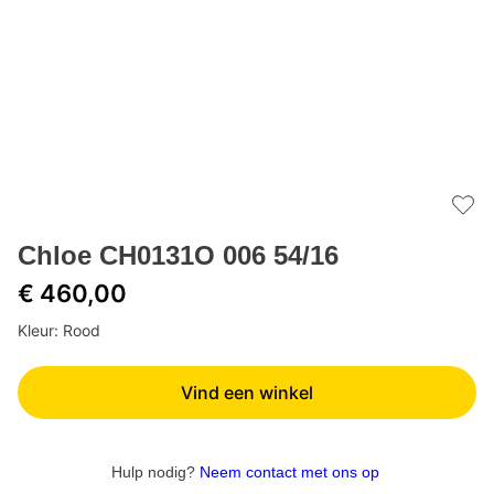
Add 
Chloe CH0131O 006 54/16
€ 460,00
Kleur: Rood
Vind een winkel
Hulp nodig?
Neem contact met ons op