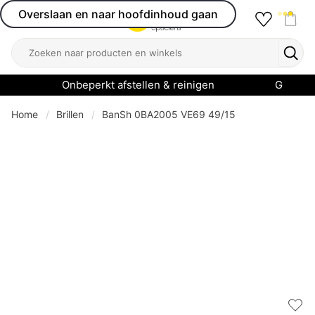
Overslaan en naar hoofdinhoud gaan
Favourit
Open menu
Shop
Zoeken
Zoek
Onbeperkt afstellen & reinigen
Garanti
Home
Brillen
BanSh 0BA2005 VE69 49/15
Add 