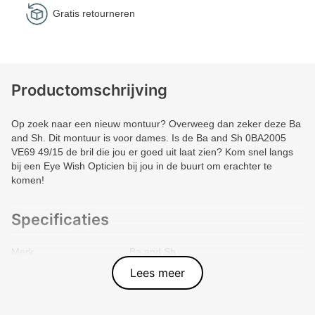
Gratis retourneren
Productomschrijving
Op zoek naar een nieuw montuur? Overweeg dan zeker deze Ba
and Sh. Dit montuur is voor dames. Is de Ba and Sh 0BA2005
VE69 49/15 de bril die jou er goed uit laat zien? Kom snel langs
bij een Eye Wish Opticien bij jou in de buurt om erachter te
komen!
Specificaties
Merk
Ba and Sh
Vorm montuur
Vierkant
Lees meer
Kleur voorkant
Groen
Materiaal
Plastic
Artikelnummer
3662097450617