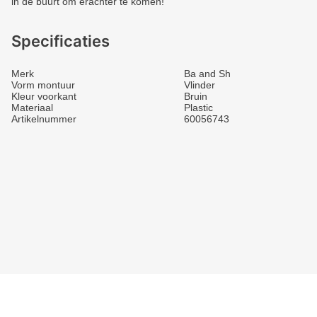
in de buurt om erachter te komen!
Specificaties
Merk
Ba and Sh
Vorm montuur
Vlinder
Kleur voorkant
Bruin
Materiaal
Plastic
Artikelnummer
60056743