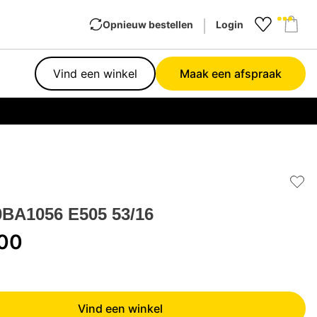
Opnieuw bestellen
Login
Favourit
Sho
Vind een winkel
Maak een afspraak
Garan
Add 
BA1056 E505 53/16
,00
Vind een winkel