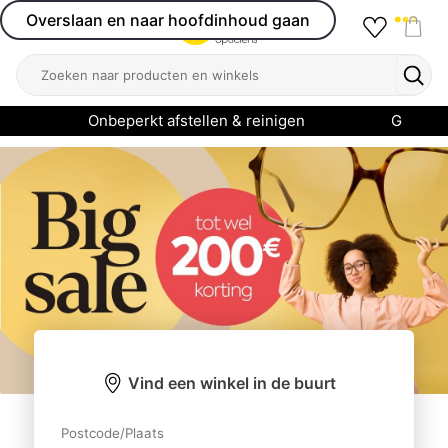
Overslaan en naar hoofdinhoud gaan
Favourit
Open menu
Shop
Zoeken
Zoek
Onbeperkt afstellen & reinigen
Garanti
Home
Vind een winkel in de buurt