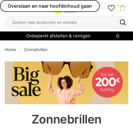
Overslaan en naar hoofdinhoud gaan
Favourit
Open menu
Shop
Zoeken
Zoek
Onbeperkt afstellen & reinigen
Garanti
Home
Zonnebrillen
se menu
Zonnebrillen